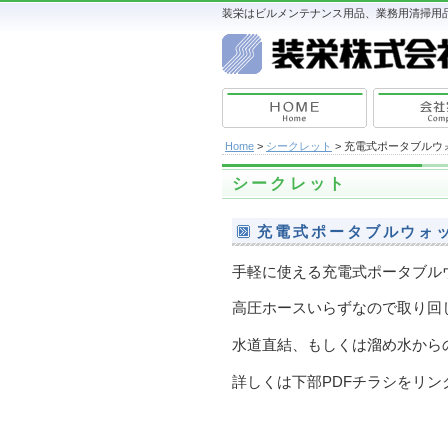
装栄はビルメンテナンス用品、業務用清掃用品
Home
>
シークレット
> 充電式ポータブルウ
シークレット
充電式ポータブルウォ
手軽に使える充電式ポータブル
高圧ホースいらずなので取り回
水道直結、もしくは溜め水から
詳しくは下部PDFチラシをリン