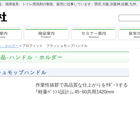
、清掃道具、トイレ用洗剤の製造、販売に従事しています。西宮,大阪,京阪神,近畿,九州。
ル・ホルダー
> プロフィット フラッシュモップハンドル
用品-ハンドル・ホルダー
シュモップハンドル
作業性抜群で高品質な仕上がりをｻﾎﾟｰﾄする
｢軽量ﾊﾞﾗﾝｽ設計｣｡45･60共用1420mm