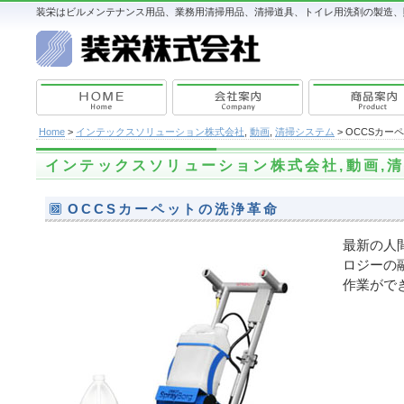
装栄はビルメンテナンス用品、業務用清掃用品、清掃道具、トイレ用洗剤の製造、販
Home
>
インテックスソリューション株式会社
,
動画
,
清掃システム
> OCCSカー
インテックスソリューション株式会社
,
動画
,
OCCSカーペットの洗浄革命
最新の人
ロジーの
作業がで