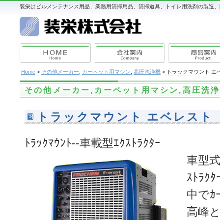
装栄はビルメンテナンス用品、業務用清掃用品、清掃道具、トイレ用洗剤の製造、販
Home
>
その他メーカー
,
カーペット用マシン
,
高圧洗浄機
> トラックマウント エ
その他メーカー
,
カーペット用マシン
,
高圧洗
トラックマウント エベレスト
ﾄﾗｯｸﾏｳﾝﾄ--車載型ｴｸｽﾄﾗｸﾀｰ
車型式ｽﾁ
ｽﾄﾗｸ
中でｶｰ
高峰